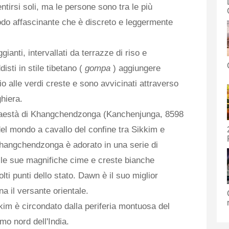
tirsi soli, ma le persone sono tra le più
odo affascinante che è discreto e leggermente
ianti, intervallati da terrazze di riso e
isti in stile tibetano (
gompa
) aggiungere
io alle verdi creste e sono avvicinati attraverso
ghiera.
 maestà di Khangchendzonga (Kanchenjunga, 8598
del mondo a cavallo del confine tra Sikkim e
Khangchendzonga è adorato in una serie di
e le sue magnifiche cime e creste bianche
i punti dello stato. Dawn è il suo miglior
na il versante orientale.
im è circondato dalla periferia montuosa del
mo nord dell'India.