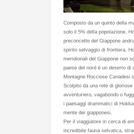
Composto da un quinto della mas
solo il 5% della popolazione, Hok
preconcette del Giappone andran
spirito selvaggio di frontiera, H
meridionali del Giappone non son
paese del nord è un deserto di u
Montagne Rocciose Canadesi o l
Scolpito da una rete di gloriose 
avventuriero, vagabondo o fuggit
i paesaggi drammatici di Hokkaid
mente dei giapponesi.
Per il viaggiatore in cerca di e
incredibile fauna selvatica, st