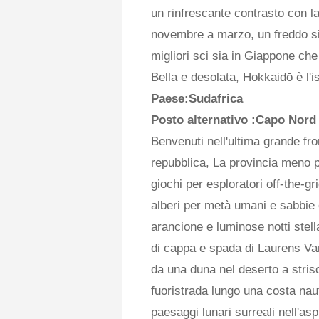
un rinfrescante contrasto con l
novembre a marzo, un freddo sib
migliori sci sia in Giappone che 
Bella e desolata, Hokkaidō è l'i
Paese:Sudafrica
Posto alternativo
:Capo Nord
Benvenuti nell'ultima grande fron
repubblica, La provincia meno 
giochi per esploratori off-the-g
alberi per metà umani e sabbie c
arancione e luminose notti stel
di cappa e spada di Laurens V
da una duna nel deserto a stris
fuoristrada lungo una costa nau
paesaggi lunari surreali nell'as