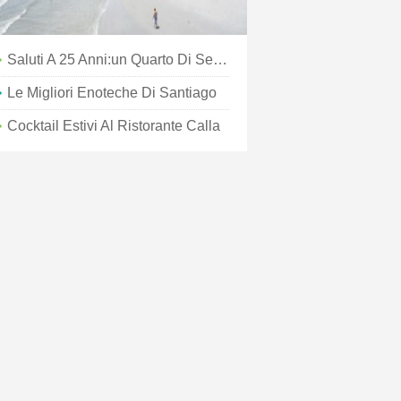
Saluti A 25 Anni:un Quarto Di Secolo Di Conservazione Del Deserto Ha Aiutato Il Turismo A Prosperare
Le Migliori Enoteche Di Santiago
Cocktail Estivi Al Ristorante Calla