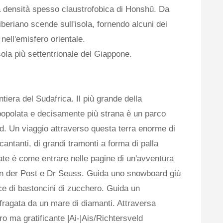
a densità spesso claustrofobica di Honshū. Da
eriano scende sull'isola, fornendo alcuni dei
nell'emisfero orientale.
sola più settentrionale del Giappone.
tiera del Sudafrica. Il più grande della
popolata e decisamente più strana è un parco
rid. Un viaggio attraverso questa terra enorme di
antanti, di grandi tramonti a forma di palla
late è come entrare nelle pagine di un'avventura
an der Post e Dr Seuss. Guida uno snowboard giù
ce di bastoncini di zucchero. Guida un
fragata da un mare di diamanti. Attraversa
pro ma gratificante |Ai-|Ais/Richtersveld