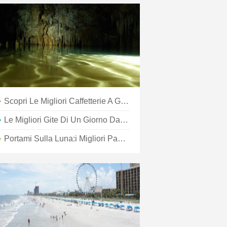
Scopri Le Migliori Caffetterie A Greater Palm Springs
Le Migliori Gite Di Un Giorno Da St. Maarten
Portami Sulla Luna:i Migliori Paesaggi Ultraterreni Del Pianeta Terra