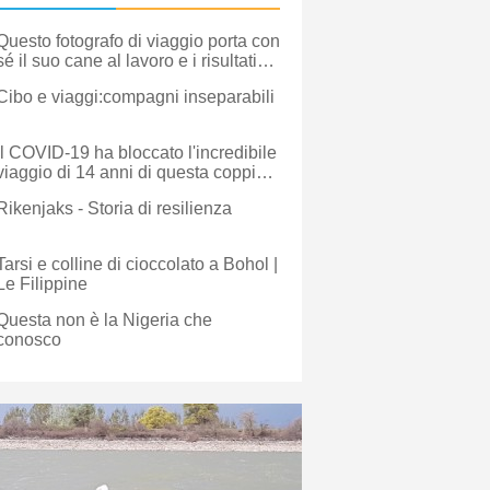
Questo fotografo di viaggio porta con
sé il suo cane al lavoro e i risultati
sono incredibili
Cibo e viaggi:compagni inseparabili
Il COVID-19 ha bloccato l'incredibile
viaggio di 14 anni di questa coppia,
ma non hanno perso la speranza
Rikenjaks - Storia di resilienza
Tarsi e colline di cioccolato a Bohol |
Le Filippine
Questa non è la Nigeria che
conosco