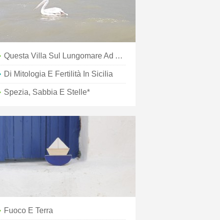
Questa Villa Sul Lungomare Ad Anguilla Ha Una Baia Privata Per Nuotare E Il Tuo Nome È Scritto Dappertutto
Di Mitologia E Fertilità In Sicilia
Spezia, Sabbia E Stelle*
Fuoco E Terra