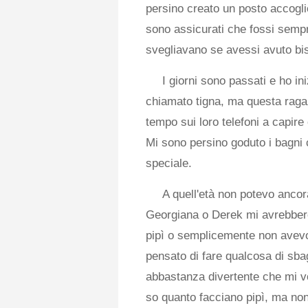
persino creato un posto accogli
sono assicurati che fossi sempr
svegliavano se avessi avuto bi
I giorni sono passati e ho i
chiamato tigna, ma questa rag
tempo sui loro telefoni a capir
Mi sono persino goduto i bagni
speciale.
A quell'età non potevo anco
Georgiana o Derek mi avrebbero
pipì o semplicemente non avev
pensato di fare qualcosa di sba
abbastanza divertente che mi vo
so quanto facciano pipì, ma non