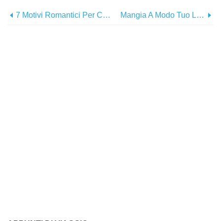
7 Motivi Romantici Per Cui Le Coppie Devono Visitare L'OBX
Mangia A Modo Tuo Lungo La NC Oyster Trail