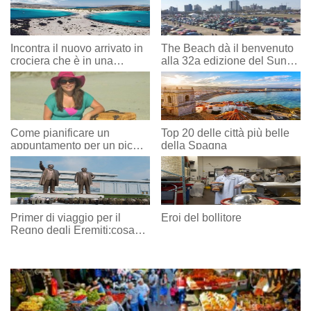
Incontra il nuovo arrivato in
The Beach dà il benvenuto
crociera che è in una
alla 32a edizione del Sun
categoria di uno
Car Show
Come pianificare un
Top 20 delle città più belle
appuntamento per un picnic
della Spagna
e preparare il picnic
perfetto?
Primer di viaggio per il
Eroi del bollitore
Regno degli Eremiti:cosa
sapere prima di visitare la
Corea del Nord