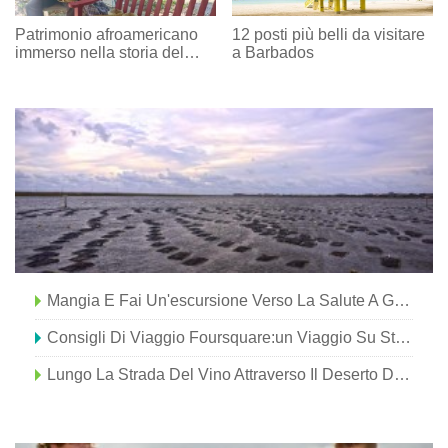
Patrimonio afroamericano
12 posti più belli da visitare
immerso nella storia del
a Barbados
Grand Strand
Mangia E Fai Un'escursione Verso La Salute A Greater Palm Springs
Consigli Di Viaggio Foursquare:un Viaggio Su Strada Costiera Da Città A Città
Lungo La Strada Del Vino Attraverso Il Deserto Del Negev In Israele