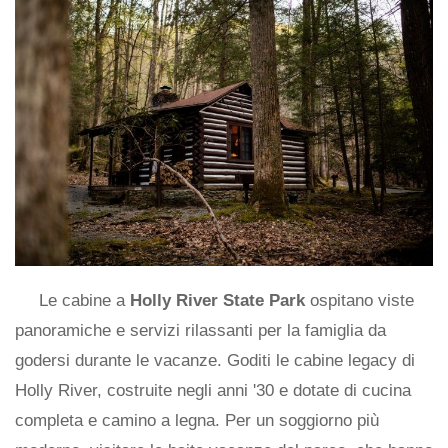
Le cabine a
Holly River State Park
ospitano viste
panoramiche e servizi rilassanti per la famiglia da
godersi durante le vacanze. Goditi le cabine legacy di
Holly River, costruite negli anni '30 e dotate di cucina
completa e camino a legna. Per un soggiorno più