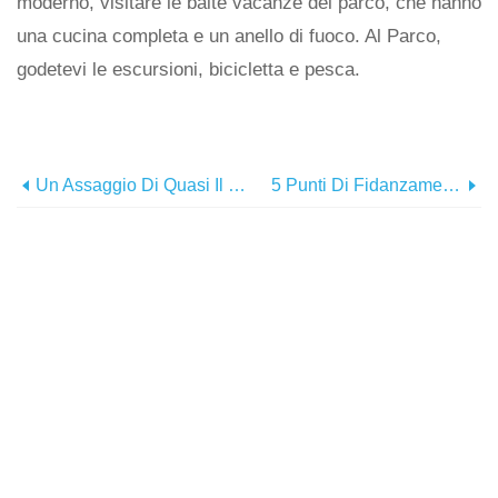
moderno, visitare le baite vacanze del parco, che hanno
una cucina completa e un anello di fuoco. Al Parco,
godetevi le escursioni, bicicletta e pesca.
Un Assaggio Di Quasi Il Paradiso:edizione Del Ringraziamento
5 Punti Di Fidanzamento Autunnali In Quasi Il Paradiso