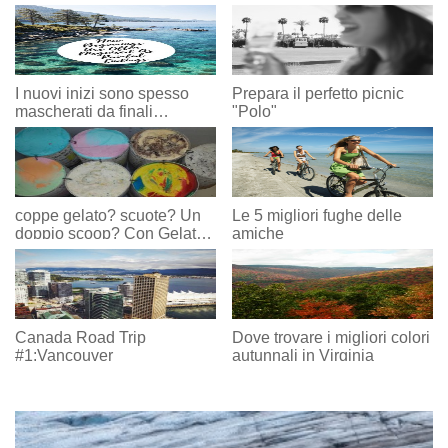
I nuovi inizi sono spesso
Prepara il perfetto picnic
mascherati da finali
"Polo"
dolorose
coppe gelato? scuote? Un
Le 5 migliori fughe delle
doppio scoop? Con Gelato,
amiche
Non c'è una risposta
sbagliata!
Canada Road Trip
Dove trovare i migliori colori
#1:Vancouver
autunnali in Virginia