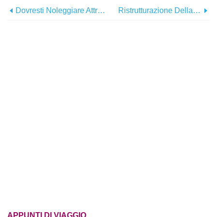
Dovresti Noleggiare Attrezzatura Da Campeggio / Zaino In Spalla Per Un Viaggio?
Ristrutturazione Della Cucina Ispirata Alla Spiaggia Per Meno Di $ 200
APPUNTI DI VIAGGIO