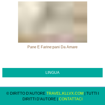
Pane E Farine:pani Da Amare
© DIRITTO D'AUTORE
TRAVEL.KLLVX.COM
| TUTTI I
DIRITTI D'AUTORE |
CONTATTACI