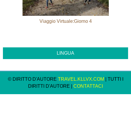
Viaggio Virtuale:Giorno 4
© DIRITTO D'AUTORE
TRAVEL.KLLVX.COM
| TUTTI I
DIRITTI D'AUTORE |
CONTATTACI