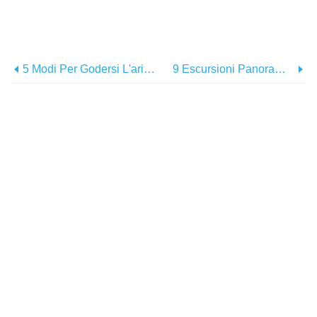
5 Modi Per Godersi L'aria Aperta A Greater Palm Springs
9 Escursioni Panoramiche E Semplici A Greater Palm Springs