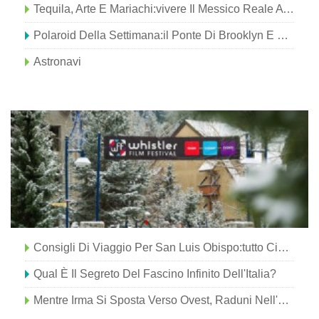
Tequila, Arte E Mariachi:vivere Il Messico Reale A Guadalajara
Polaroid Della Settimana:il Ponte Di Brooklyn E Lo Skyline Di Manhattan
Astronavi
Consigli Di Viaggio Per San Luis Obispo:tutto Ciò Che Devi Sapere
Qual È Il Segreto Del Fascino Infinito Dell'Italia?
Mentre Irma Si Sposta Verso Ovest, Raduni Nell'area Di Myrtle Beach Per Assistere I Viaggiatori E Gli Sfollati