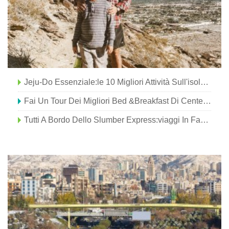
Jeju-Do Essenziale:le 10 Migliori Attività Sull'isola Tropicale Della Corea
Fai Un Tour Dei Migliori Bed &breakfast Di Center County
Tutti A Bordo Dello Slumber Express:viaggi In Famiglia In Treno Notturno