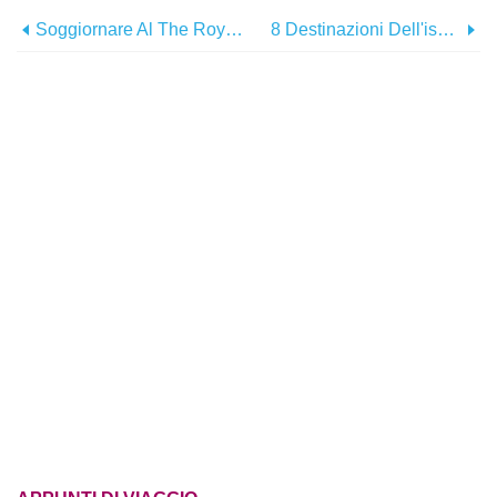
Soggiornare Al The Royal Suites Yucatán By Palladium
8 Destinazioni Dell'isola Incredibilmente Sicure Per Chi Viaggia Da Solo