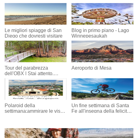
Le migliori spiagge di San
Blog in primo piano - Lago
Diego che dovresti visitare
Winnepesaukah
Tour del parabrezza
Aeroporto di Mesa
dell'OBX | Stai attento.
Essere intelligenti. Divertiti.
Polaroid della
Un fine settimana di Santa
settimana:ammirare le viste
Fe all'insegna della felicità
su Guayaquil, Ecuador
in bicicletta, gamberi, Blues
e altro