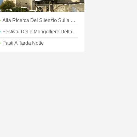
Alla Ricerca Del Silenzio Sulla Selvaggia Costa Occidentale Del Marocco A Oualidia
Festival Delle Mongolfiere Della Città Della Cattedrale 2018
Pasti A Tarda Notte