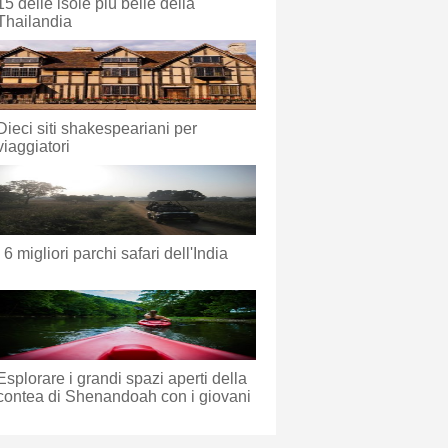
15 delle isole più belle della
Thailandia
Dieci siti shakespeariani per
viaggiatori
I 6 migliori parchi safari dell'India
Esplorare i grandi spazi aperti della
contea di Shenandoah con i giovani