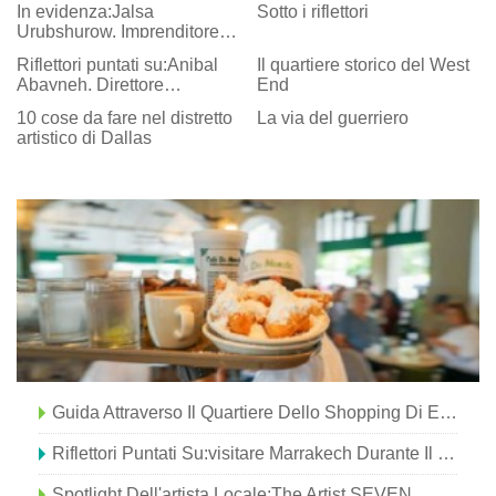
In evidenza:Jalsa
Sotto i riflettori
Urubshurow, Imprenditore e
filantropo
Riflettori puntati su:Anibal
Il quartiere storico del West
Abayneh, Direttore
End
Generale del Cafe Lalibela
10 cose da fare nel distretto
La via del guerriero
artistico di Dallas
Guida Attraverso Il Quartiere Dello Shopping Di El Paseo
Riflettori Puntati Su:visitare Marrakech Durante Il Ramadan
Spotlight Dell'artista Locale:The Artist SEVEN