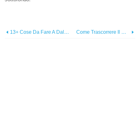
13+ Cose Da Fare A Dallas:giugno 2021
Come Trascorrere Il Weekend Del Memorial 2021 A Dallas