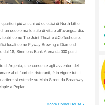
quartieri più antichi ed eclettici di North Little
di un secolo ma lo stile di vita è all'avanguardia.
te; teatri come The Joint Theatre &Coffeehouse,
rrifici locali come Flyway Brewing e Diamond
nno dal 18, Simmons Bank Arena da 000 posti
.
perto di Argenta, che consente agli avventori del
are al di fuori dei ristoranti, è in vigore tutti i
l quartiere si estende su Main Street da Broadway
 Maple a Poplar.
Moore Hornor House