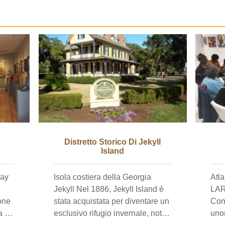
Distretto Storico Di Jekyll
Island
jay
Isola costiera della Georgia
Atla
Jekyll Nel 1886, Jekyll Island è
LAR
one
stata acquistata per diventare un
Com
a a
esclusivo rifugio invernale, noto
unor