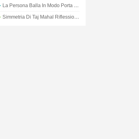
La Persona Balla In Modo Porta Con Una Vista Del Taj Mahal Photo
Simmetria Di Taj Mahal Riflessioni Foto