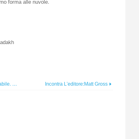
mo forma alle nuvole.
Ladakh
Isola Privata, Spiaggia Impeccabile. Non Stai Sognando. Sei A Parrot Cay.
Incontra L'editore:Matt Gross