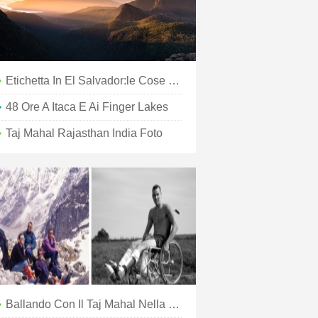
Etichetta In El Salvador:le Cose Da Fare E Da Non Fare
48 Ore A Itaca E Ai Finger Lakes
Taj Mahal Rajasthan India Foto
Ballando Con Il Taj Mahal Nella Nebbia Foto