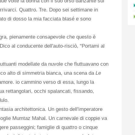
 volte la donna con il suo orso danzante sul
arrivarci. Quattro. Tre. Dopo sei settimane in
ato di dosso la mia facciata blasé e sono
 Agra, pienamente consapevole che questo è
 Dico al conducente dell'auto-risciò, “Portami al
luttuanti modellate da nuvole che fluttuavano con
rco alto di simmetria bianca, una scena da
Le
d'amore. io cammino verso di essa, lungo la
a rettangolari, occhi spalancati, fissando,
ulo.
asia architettonica. Un gesto dell'imperatore
oglie Mumtaz Mahal. Un carnevale di coppie va
ere passeggini; famiglie di quattro o cinque