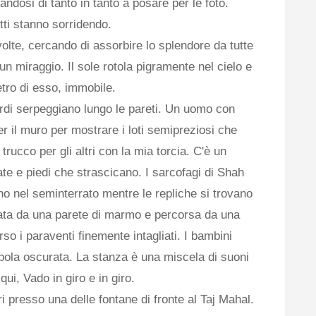
ndosi di tanto in tanto a posare per le foto.
utti stanno sorridendo.
o volte, cercando di assorbire lo splendore da tutte
un miraggio. Il sole rotola pigramente nel cielo e
tro di esso, immobile.
verdi serpeggiano lungo le pareti. Un uomo con
er il muro per mostrare i loti semipreziosi che
l trucco per gli altri con la mia torcia. C'è un
te e piedi che strascicano. I sarcofagi di Shah
 nel seminterrato mentre le repliche si trovano
data da una parete di marmo e percorsa da una
erso i paraventi finemente intagliati. I bambini
upola oscurata. La stanza è una miscela di suoni
 qui, Vado in giro e in giro.
ri presso una delle fontane di fronte al Taj Mahal.