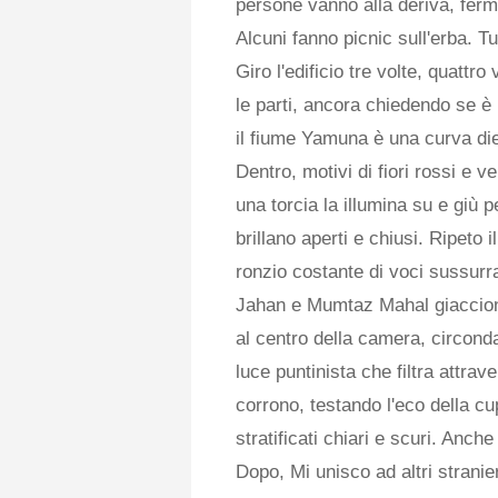
persone vanno alla deriva, ferma
Alcuni fanno picnic sull'erba. T
Giro l'edificio tre volte, quattr
le parti, ancora chiedendo se è 
il fiume Yamuna è una curva die
Dentro, motivi di fiori rossi e 
una torcia la illumina su e giù p
brillano aperti e chiusi. Ripeto i
ronzio costante di voci sussurra
Jahan e Mumtaz Mahal giacciono
al centro della camera, circon
luce puntinista che filtra attrav
corrono, testando l'eco della c
stratificati chiari e scuri. Anche
Dopo, Mi unisco ad altri stranie