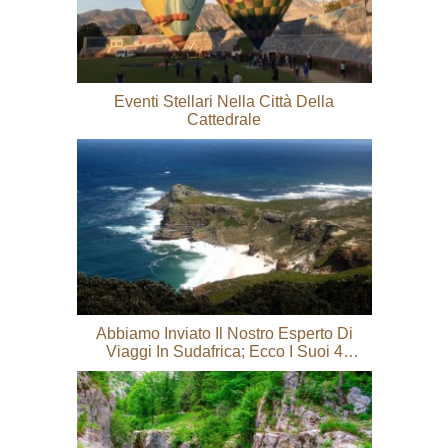
Eventi Stellari Nella Città Della
Cattedrale
Abbiamo Inviato Il Nostro Esperto Di
Viaggi In Sudafrica; Ecco I Suoi 4
Momenti Preferiti