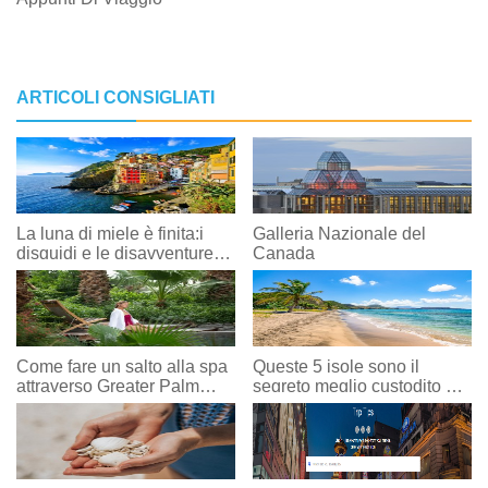
ARTICOLI CONSIGLIATI
La luna di miele è finita:i
Galleria Nazionale del
disguidi e le disavventure
Canada
del nostro viaggio post-
matrimonio
Come fare un salto alla spa
Queste 5 isole sono il
attraverso Greater Palm
segreto meglio custodito dei
Springs
Caraibi