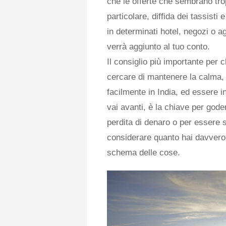
che le offerte che sembrano trop
particolare, diffida dei tassisti 
in determinati hotel, negozi o a
verrà aggiunto al tuo conto.
Il consiglio più importante per c
cercare di mantenere la calma,
facilmente in India, ed essere in
vai avanti, è la chiave per godert
perdita di denaro o per essere s
considerare quanto hai davvero
schema delle cose.