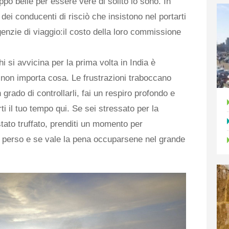
po belle per essere vere di solito lo sono. In
e dei conducenti di risciò che insistono nel portarti
genzie di viaggio:il costo della loro commissione
hi si avvicina per la prima volta in India è
 non importa cosa. Le frustrazioni traboccano
 grado di controllarli, fai un respiro profondo e
i il ​​tuo tempo qui. Se sei stressato per la
tato truffato, prenditi un momento per
 perso e se vale la pena occuparsene nel grande