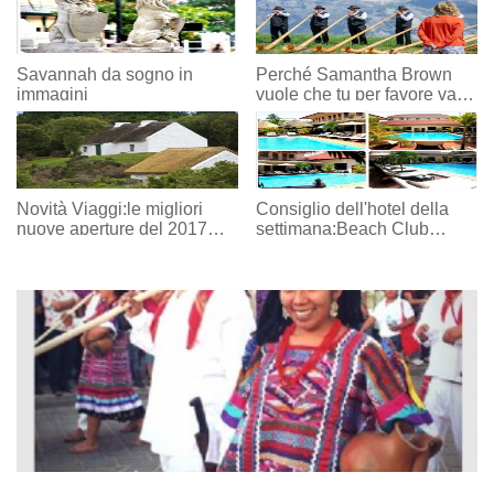
Savannah da sogno in
Perché Samantha Brown
immagini
vuole che tu per favore vada
via?
Novità Viaggi:le migliori
Consiglio dell'hotel della
nuove aperture del 2017
settimana:Beach Club
(dal 21 al 35)
Resort a Sihanoukville,
Cambogia