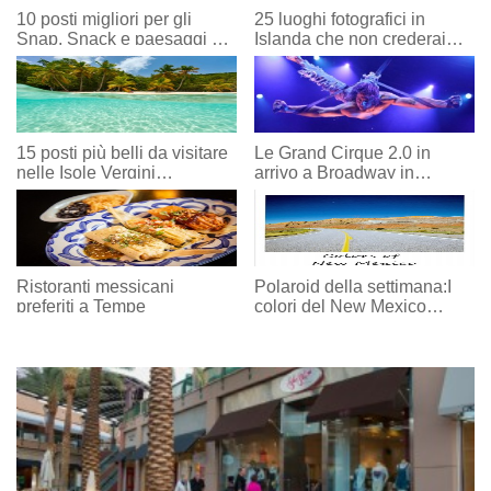
10 posti migliori per gli
25 luoghi fotografici in
Snap, Snack e paesaggi a
Islanda che non crederai
SWLA
esistano
15 posti più belli da visitare
Le Grand Cirque 2.0 in
nelle Isole Vergini
arrivo a Broadway in
americane
spiaggia quest'estate
Ristoranti messicani
Polaroid della settimana:I
preferiti a Tempe
colori del New Mexico
settentrionale