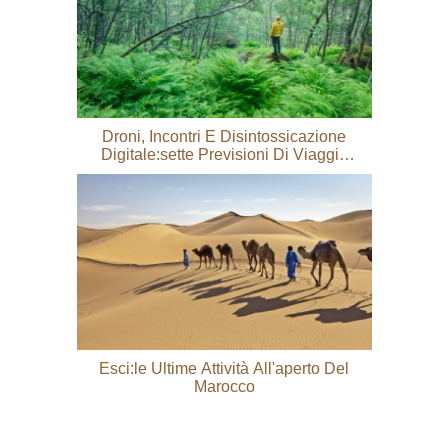
Droni, Incontri E Disintossicazione
Digitale:sette Previsioni Di Viaggio
Per Il 2018
Esci:le Ultime Attività All'aperto Del
Marocco