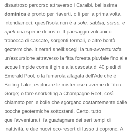
disastroso percorso attraverso i Caraibi, bellissima
dominica
è pronto per riaverti, o lì per la prima volta.
intendiamoci, quest'isola non è a
sole, sabbia, sorso, e
ripeti
una specie di posto. Il paesaggio vulcanico
trabocca di cascate, sorgenti termali, e altre bontà
geotermiche. Itinerari snelli:scegli la tua-avventura:fai
un'escursione attraverso la fitta foresta pluviale fino alle
acque limpide come il gin e alla cascata di 40 piedi di
Emerald Pool, o la fumarola allagata dell'Ade che è
Boiling Lake; esplorare le misteriose caverne di Titou
Gorge; o fare snorkeling a Champagne Reef, così
chiamato per le bolle che sgorgano costantemente dalle
bocche geotermiche sottostanti. Certo, tutto
quell'avventura ti fa guadagnare dei seri tempi di
inattività, e due nuovi eco-resort di lusso ti coprono. A