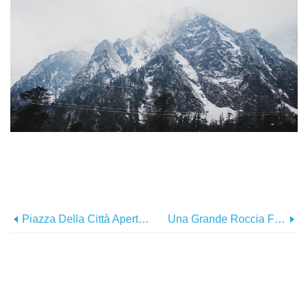
Piazza Della Città Aperta Con Persone Che Camminano In Giro Photo
Una Grande Roccia Fa La Guardia In Mezzo All'oceano Foto