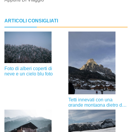
ARTICOLI CONSIGLIATI
Foto di alberi coperti di
neve e un cielo blu foto
Tetti innevati con una
grande montagna dietro di
loro Foto