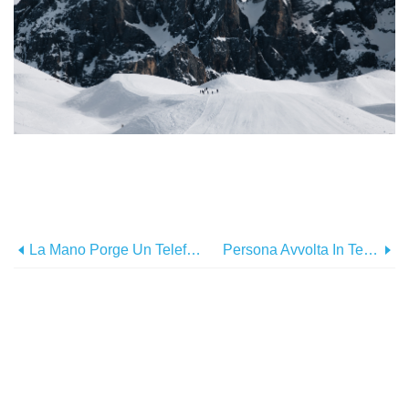
La Mano Porge Un Telefono Cellulare Nero Con Uno Scenario Fuori Fuoco Foto
Persona Avvolta In Tessuto Floreale Che Cammina Foto