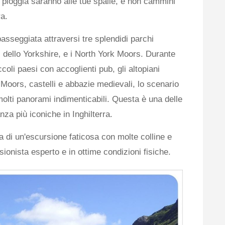
pioggia saranno alle tue spalle, e non cammini
ra.
asseggiata attraversi tre splendidi parchi
lli dello Yorkshire, e i North York Moors. Durante
coli paesi con accoglienti pub, gli altopiani
k Moors, castelli e abbazie medievali, lo scenario
molti panorami indimenticabili. Questa è una delle
nza più iconiche in Inghilterra.
ta di un'escursione faticosa con molte colline e
onista esperto e in ottime condizioni fisiche.