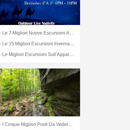
Le 7 Migliori Nuove Escursioni A Lunga Distanza Al Mondo Da Fare Nel 2020
Le 15 Migliori Escursioni Invernali In Virginia
Le Migliori Escursioni Sull'Appalachian Trail In Virginia
I Cinque Migliori Posti Da Vedere A Osaka, Giappone