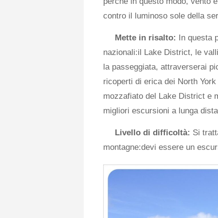
perché in questo modo, vento e 
contro il luminoso sole della se
Mette in risalto:
In questa p
nazionali:il Lake District, le va
la passeggiata, attraverserai pic
ricoperti di erica dei North Yor
mozzafiato del Lake District e 
migliori escursioni a lunga dista
Livello di difficoltà:
Si trat
montagne:devi essere un escursi