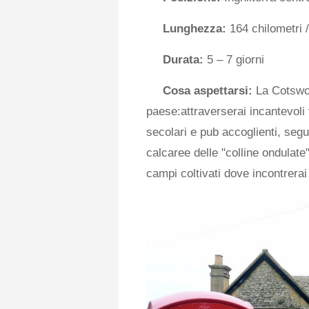
Lunghezza:
164 chilometri /
Durata:
5 – 7 giorni
Cosa aspettarsi:
La Cotswol
paese:attraverserai incantevoli v
secolari e pub accoglienti, segui
calcaree delle "colline ondulate
campi coltivati ​​dove incontrer