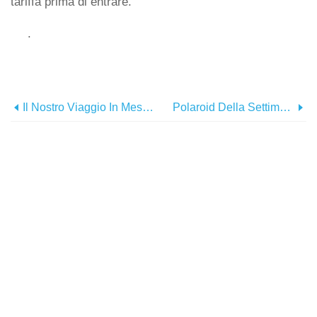
tariffa prima di entrare.
.
Il Nostro Viaggio In Messico In Immagini
Polaroid Della Settimana:giornate Pigre In Spiaggia A Koh Tao, Tailandia