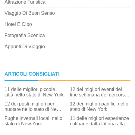
Attrazione Turistica
Viaggio Di Buon Senso
Hotel E Cibo
Fotografia Scenica
Appunti Di Viaggio
ARTICOLI CONSIGLIATI
11 delle migliori piccole
12 dei migliori eventi del
città nello stato di New York
fine settimana del percorso
attraverso la storia nello
12 dei posti migliori per
12 dei migliori panifici nello
Stato di New York
nuotare nello stato di New
stato di New York
York
Fughe invernali locali nello
11 delle migliori esperienze
stato di New York
culinarie dalla fattoria alla
tavola nello stato di New
York