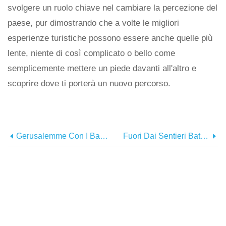
svolgere un ruolo chiave nel cambiare la percezione del
paese, pur dimostrando che a volte le migliori
esperienze turistiche possono essere anche quelle più
lente, niente di così complicato o bello come
semplicemente mettere un piede davanti all'altro e
scoprire dove ti porterà un nuovo percorso.
Gerusalemme Con I Bambini:i Migliori Consigli Per Visitare La Città Santa
Fuori Dai Sentieri Battuti:i Segreti Meglio Custoditi Dell'Iran