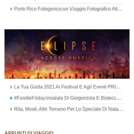
Porto Rico Fotogenico:un Viaggio Fotografico Attraverso San Juan
La Tua Guida 2021 Ai Festival E Agli Eventi PRIDE Della Virginia
#FoodieFriday:insalata Di Gorgonzola E Bistecca Al Balsamico Di Z's Amazing Kitchen
Rita, Mosé, Altri Tornano Per Lo Speciale Di Natale Di Carolina Opry!
APPUNTI DI VIAGGIO