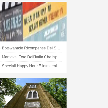
Botswana:le Ricompense Dei Safari Self-Drive
Mantova, Foto Dell'Italia Che Ispireranno La Tua Prossima Visita
Speciali Happy Hour E Intrattenimento Regolare