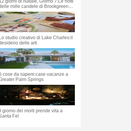
12 giorni di Natale, Giorno 7:Le notti
delle mille candele di Brookgreen
Garden
Lo studio creativo di Lake Charles:il
desiderio delle arti
5 cose da sapere:case vacanze a
Greater Palm Springs
Il giorno dei morti prende vita a
Santa Fe!