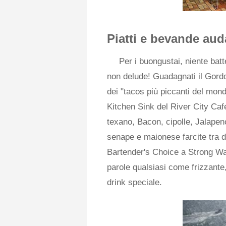
Piatti e bevande aud
Per i buongustai, niente batt
non delude! Guadagnati il ​​Gor
dei "tacos più piccanti del mon
Kitchen Sink del River City Caf
texano, Bacon, cipolle, Jalapeno
senape e maionese farcite tra du
Bartender's Choice a Strong Wa
parole qualsiasi come frizzante,
drink speciale.