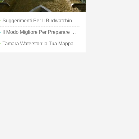
Suggerimenti Per Il Birdwatching Sulle Rive Esterne
Il Modo Migliore Per Preparare Una Borsa Da Spiaggia
Tamara Waterston:la Tua Mappa Della Strada Del Vino Della Contea Di Santa Rosa/Sonoma