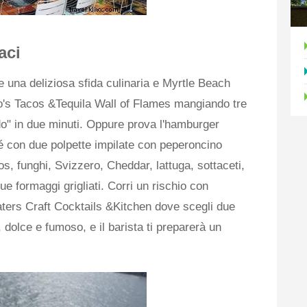
aci
e una deliziosa sfida culinaria e Myrtle Beach
do's Tacos &Tequila Wall of Flames mangiando tre
do" in due minuti. Oppure prova l'hamburger
é con due polpette impilate con peperoncino
s, funghi, Svizzero, Cheddar, lattuga, sottaceti,
e formaggi grigliati. Corri un rischio con
ters Craft Cocktails &Kitchen dove scegli due
 dolce e fumoso, e il barista ti preparerà un