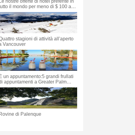
Le nostre offerte di hotel preferite in
tutto il mondo per meno di $ 100 a
notte
Quattro stagioni di attività all'aperto
a Vancouver
È un appuntamento:5 grandi frullati
di appuntamenti a Greater Palm
Springs
Rovine di Palenque