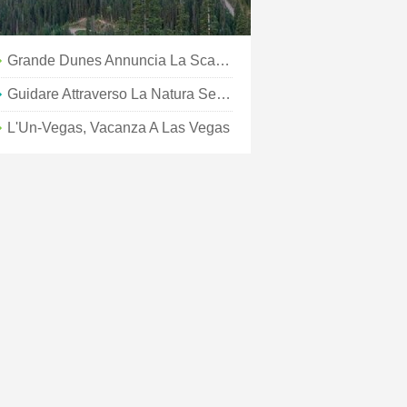
Grande Dunes Annuncia La Scaletta Dell'evento Marina Park 2019
Guidare Attraverso La Natura Selvaggia Sulla Carretera Austral . In Cile
L'Un-Vegas, Vacanza A Las Vegas