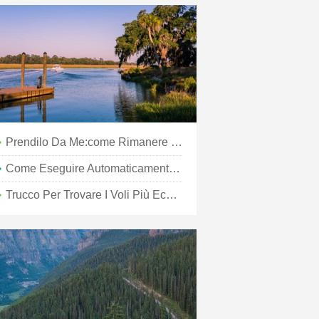
Prendilo Da Me:come Rimanere Sano Di Mente Durante Una Vacanza In Famiglia
Come Eseguire Automaticamente Il Backup Del Tuo IPhone Quando Sei In Viaggio
Trucco Per Trovare I Voli Più Economici:aeroporti Alternativi