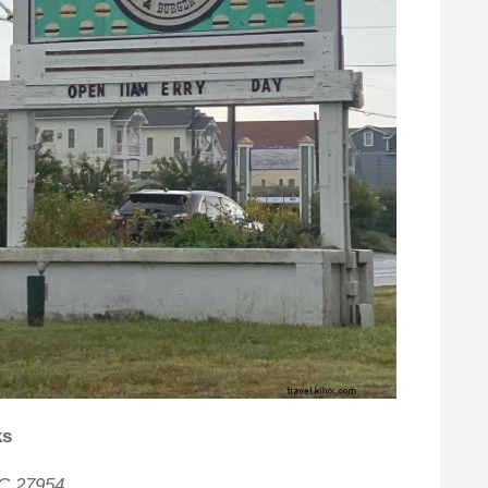
ks
NC 27954