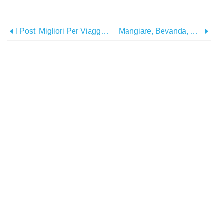
I Posti Migliori Per Viaggiare A Novembre
Mangiare, Bevanda, Amore:i Tuoi Nuovi Ordini Di Marcia Per Visitare La Virginia