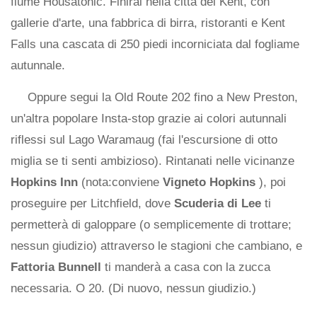
fiume Housatonic. Finirai nella città del Kent, con
gallerie d'arte, una fabbrica di birra, ristoranti e Kent
Falls una cascata di 250 piedi incorniciata dal fogliame
autunnale.
Oppure segui la Old Route 202 fino a New Preston,
un'altra popolare Insta-stop grazie ai colori autunnali
riflessi sul Lago Waramaug (fai l'escursione di otto
miglia se ti senti ambizioso). Rintanati nelle vicinanze
Hopkins Inn
(nota:conviene
Vigneto Hopkins
), poi
proseguire per Litchfield, dove
Scuderia di Lee
ti
permetterà di galoppare (o semplicemente di trottare;
nessun giudizio) attraverso le stagioni che cambiano, e
Fattoria Bunnell
ti manderà a casa con la zucca
necessaria. O 20. (Di nuovo, nessun giudizio.)