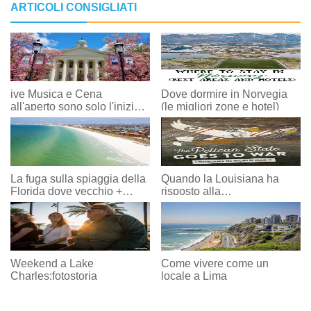
ARTICOLI CONSIGLIATI
ive Musica e Cena
Dove dormire in Norvegia
all'aperto sono solo l'inizio
(le migliori zone e hotel)
per venerdì 28 maggio alla
Fonte
La fuga sulla spiaggia della
Quando la Louisiana ha
Florida dove vecchio +
risposto alla
nuovo =epico
chiamata:Louisiana nella
seconda guerra mondiale
Weekend a Lake
Come vivere come un
Charles:fotostoria
locale a Lima