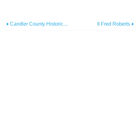
Candler County Historical Society E The History Museum
Il Fred Roberts