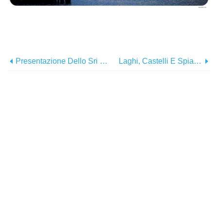
Presentazione Dello Sri Lanka:le Mie Prime Impressioni E Alcuni Fatti Divertenti
Laghi, Castelli E Spiagge:un Road Trip Nel Nord Della Germania