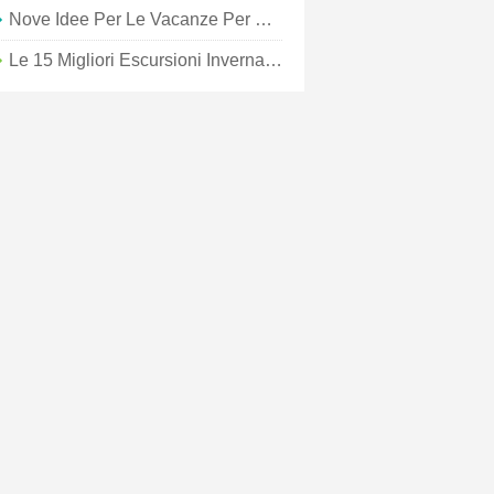
Nove Idee Per Le Vacanze Per Gli Amanti Della Vita All'aria Aperta
Le 15 Migliori Escursioni Invernali In Virginia