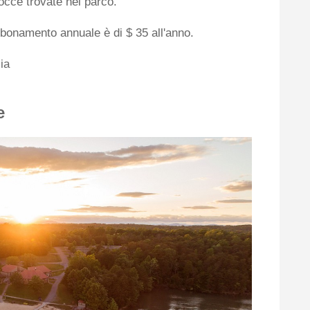
occe trovate nel parco.
bbonamento annuale è di $ 35 all'anno.
ia
e