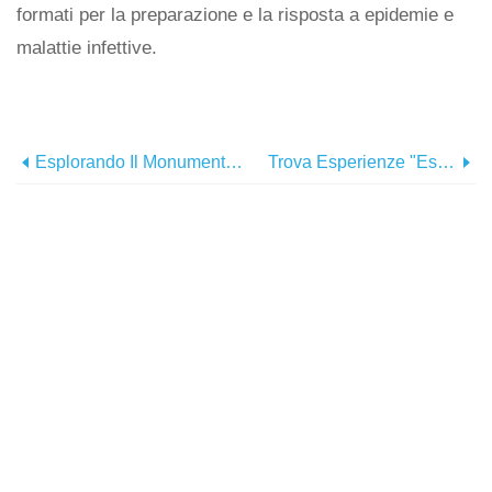
formati per la preparazione e la risposta a epidemie e
malattie infettive.
Esplorando Il Monumento Nazionale Da Sabbia A Neve
Trova Esperienze "Esclusivamente Oasis" A Greater Palm Springs