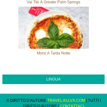
Vai Tiki A Greater Palm Springs
Morsi A Tarda Notte
© DIRITTO D'AUTORE
TRAVEL.KLLVX.COM
| TUTTI I
DIRITTI D'AUTORE |
CONTATTACI